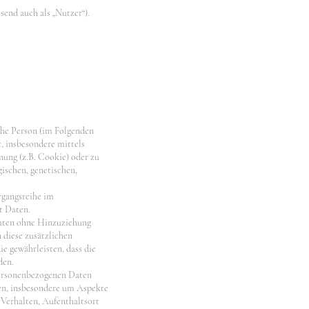
end auch als „Nutzer“).
iche Person (im Folgenden
t, insbesondere mittels
ung (z.B. Cookie) oder zu
ischen, genetischen,
rgangsreihe im
t Daten.
Daten ohne Hinzuziehung
 diese zusätzlichen
 gewährleisten, dass die
den.
 personenbezogenen Daten
ten, insbesondere um Aspekte
, Verhalten, Aufenthaltsort