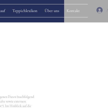
auf
Teppichlexikon
Über uns
Kontakt
ogenen Daten (nachfolgend
alte sowie externen
t“). Im Hinblick auf die