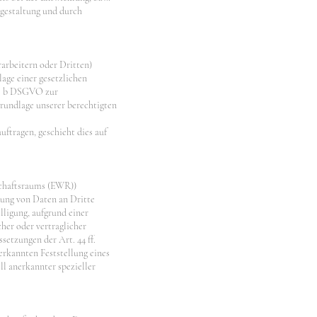
gestaltung und durch
arbeitern oder Dritten)
lage einer gesetzlichen
it. b DSGVO zur
 Grundlage unserer berechtigten
uftragen, geschieht dies auf
schaftsraums (EWR))
ung von Daten an Dritte
illigung, aufgrund einer
cher oder vertraglicher
setzungen der Art. 44 ff.
erkannten Feststellung eines
ll anerkannter spezieller