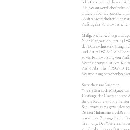
oder Ortswechsel dieser natür
Als „Verantwortlicher“ wird di
anderen über die Zwecke und 
„Auftragsverarbeiter“ eine na
Auftrag des Verantwortlichen 
Maßgebliche Rechtsgrundlag
Nach Maßgabe des Art. 13 DSG
der Datenschutzerklärung nicht
und Art. 7 DSGVO, die Rechts
sowie Beantwortung von Anfrag
Verpflichtungen ist Art. 6 Ab
Art. 6 Abs. 1 lit. f DSGVO. Fü
Verarbeitung personenbezogene
Sicherheitsmaßnahmen
Wir treffen nach Maßgabe des
Umfangs, der Umstände und de
für die Rechte und Freiheite
Schutzniveau zu gewährleiste
Zu den Maßnahmen gehören ins
physischen Zugangs zu den Date
Trennung. Des Weiteren haben
auf Gefährdung der Daten gewä