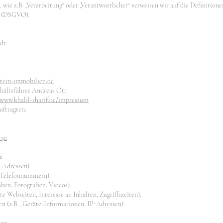
 wie z.B. „Verarbeitung“ oder „Verantwortlicher“ verweisen wir auf die Definitione
g (DSGVO).
adt
tein-immobilien.de
chäftsführer Andreas Ott
/www.khalil-sharif.de/impressum
ftragten:
130
:
 Adressen).
, Telefonnummern).
aben, Fotografien, Videos).
e Webseiten, Interesse an Inhalten, Zugriffszeiten).
 (z.B., Geräte-Informationen, IP-Adressen).
nen