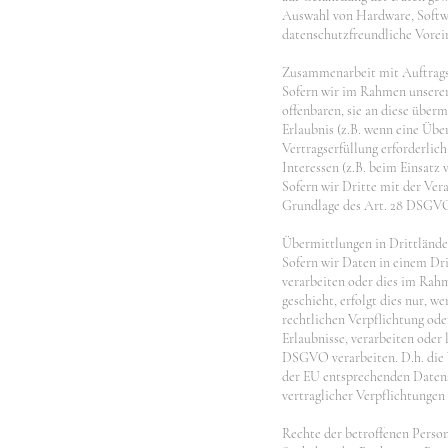
Auswahl von Hardware, Softwa
datenschutzfreundliche Vorei
Zusammenarbeit mit Auftrags
Sofern wir im Rahmen unserer
offenbaren, sie an diese überm
Erlaubnis (z.B. wenn eine Übe
Vertragserfüllung erforderlich
Interessen (z.B. beim Einsatz 
Sofern wir Dritte mit der Ver
Grundlage des Art. 28 DSGV
Übermittlungen in Drittlände
Sofern wir Daten in einem Dr
verarbeiten oder dies im Rah
geschieht, erfolgt dies nur, w
rechtlichen Verpflichtung ode
Erlaubnisse, verarbeiten oder
DSGVO verarbeiten. D.h. die V
der EU entsprechenden Datensc
vertraglicher Verpflichtungen
Rechte der betroffenen Perso