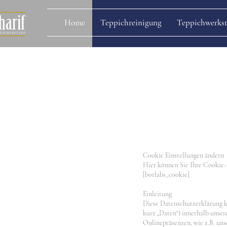
Home
Teppichreinigung
Teppichwerkst
Cookie Einstellungen ändern
Hier können Sie Ihre Cookie-E
[borlabs_cookie]
Einleitung
Diese Datenschutzerklärung k
kurz „Daten“) innerhalb unse
Onlinepräsenzen, wie z.B. uns