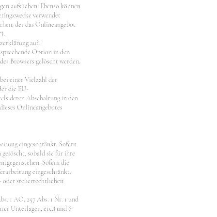
Tagen aufsuchen. Ebenso können
ketingzwecke verwendet
chen, der das Onlineangebot
).
erklärung auf.
ntsprechende Option in den
des Browsers gelöscht werden.
ei einer Vielzahl der
der die EU-
els deren Abschaltung in den
n dieses Onlineangebotes
eitung eingeschränkt. Sofern
elöscht, sobald sie für ihre
ntgegenstehen. Sofern die
Verarbeitung eingeschränkt.
- oder steuerrechtlichen
s. 1 AO, 257 Abs. 1 Nr. 1 und
ter Unterlagen, etc.) und 6