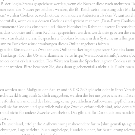
z.B. der Login-Status gespeichert werden, wenn die Nutzer diese nach mehreren 
Interessen der Nutzer gespeichert werden, die für Reichweitenmessung oder Mar
kie“ werden Cookies bezeichnet, die von anderen Anbietern als dem Verantwortli
ndernfalls, wenn es nur dessen Cookies sind spricht man von „First-Party Cookies“
rmanente Cookies einsetzen und klären hierüber im Rahmen unserer Datenschutz
n, dass Cookies auf ihrem Rechner gespeichert werden, werden sie gebeten die e
owsers zu deaktivieren. Gespeicherte Cookies können in den Systemeinstellungen 
ann zu Funktionseinschränkungen dieses Onlineangebotes führen.
gen den Einsatz der zu Zwecken des Onlinemarketing eingesetzten Cookies kann b
s Trackings, über die US-amerikanische Seite
http://www.aboutads.info/choices/
o
hoices.com/
erklärt werden. Des Weiteren kann die Speicherung von Cookies mitt
reicht werden. Bitte beachten Sie, dass dann gegebenenfalls nicht alle Funktione
ten werden nach Maßgabe der Art. 17 und 18 DSGVO gelöscht oder in ihrer Verarb
chutzerklärung ausdrücklich angegeben, werden die bei uns gespeicherten Daten g
rforderlich sind und der Löschung keine gesetzlichen Aufbewahrungspflichten e
eil sie für andere und gesetzlich zulässige Zwecke erforderlich sind, wird deren 
 und nicht für andere Zwecke verarbeitet. Das gilt z.B. für Daten, die aus handels
müssen.
 Deutschland, erfolgt die Aufbewahrung insbesondere für 10 Jahre gemäß §§ 147 Ab
chnungen, Lageberichte, Buchungsbelege, Handelsbücher, für Besteuerung relevan