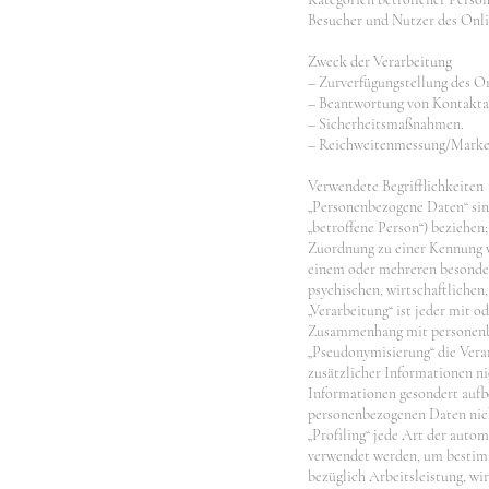
Besucher und Nutzer des Onli
Zweck der Verarbeitung
– Zurverfügungstellung des On
– Beantwortung von Kontakt
– Sicherheitsmaßnahmen.
– Reichweitenmessung/Marke
Verwendete Begrifflichkeiten
„Personenbezogene Daten“ sind 
„betroffene Person“) beziehen;
Zuordnung zu einer Kennung w
einem oder mehreren besonder
psychischen, wirtschaftlichen,
„Verarbeitung“ ist jeder mit 
Zusammenhang mit personenbez
„Pseudonymisierung“ die Vera
zusätzlicher Informationen ni
Informationen gesondert aufb
personenbezogenen Daten nicht
„Profiling“ jede Art der auto
verwendet werden, um bestimm
bezüglich Arbeitsleistung, wir