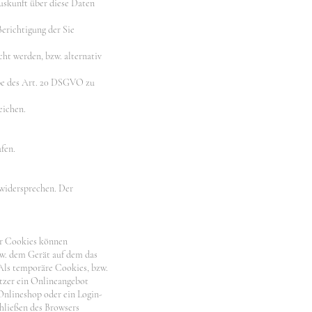
Auskunft über diese Daten
erichtigung der Sie
ht werden, bzw. alternativ
gabe des Art. 20 DSGVO zu
eichen.
fen.
 widersprechen. Der
er Cookies können
zw. dem Gerät auf dem das
 Als temporäre Cookies, bzw.
utzer ein Onlineangebot
 Onlineshop oder ein Login-
chließen des Browsers