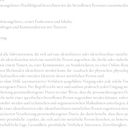
neangebotes (Nachfolgend bezeichnen wir die betroffenen Personen zusammenfass
lineangebotes, seiner Funktionen und Inhalte.
anfragen und Kommunikation mit Nutzern.
ting
alle Informationen, die sich auf eine identifizierte oder identifizierbare natürl
 als identifizierbar wird eine natürliche Person angesehen, die direkt oder indirek
ie einem Namen, zu einer Kennnummer, zu Standortdaten, zu einer Online-Kenn
en Merkmalen identifiziert werden kann, die Ausdruck der physischen, physiolog
 kulturellen oder sozialen Identität dieser natürlichen Person sind.
oder ohne Hilfe automatisierter Verfahren ausgeführte Vorgang oder jede solche Vo
ogenen Daten. Der Begriff reicht weit und umfasst praktisch jeden Umgang mi
rbeitung personenbezogener Daten in einer Weise, dass die personenbezogenen 
cht mehr einer spezifischen betroffenen Person zugeordnet werden können, sofern
ewahrt werden und technischen und organisatorischen Maßnahmen unterliegen, die
 einer identifizierten oder identifizierbaren natürlichen Person zugewiesen wer
matisierten Verarbeitung personenbezogener Daten, die darin besteht, dass diese
te persönliche Aspekte, die sich auf eine natürliche Person beziehen, zu bewer
tschaftliche Lage, Gesundheit, persönliche Vorlieben, Interessen, Zuverlässigkeit