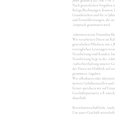
Jahre gemäß § 257 Abs. 1 Nr. 2
Nach gesetzlichen Vorgaben in
Belege/Rechnungen, Konten, B
Grundstücken und für 10 Jah
und Fernsehleistungen, die a
Anspruch genommen wird.
Administration, Finanzbuchha
Wir verarbeiten Daten im Rah
gesetzlichen Pflichten, wie z
vertraglichen Leistungen verar
Verarbeitung sind Kunden, Int
Verarbeitung liegt in der Adm
Aufrechterhaltung unserer Ge
der Daten im Hinblick auf ver
genannten Angaben.
Wir offenbaren oder übermitte
weitere Gebührenstellen und Z
Ferner speichern wir auf Grun
Geschäftspartnern, z.B. zwec
dauerhaft.
Betriebswirtschaftliche Anal
Um unser Geschäft wirtschaft