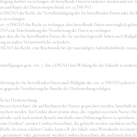
tätigung darüber zu verlangen, ob betreffende Daten verarbeitet werden und auf 
nen und Kopie der Daten entsprechend Art. 15 DSGVO.
16 DSGVO das Recht, die Vervollständigung der Sie betreffenden Daten oder die B
n zu verlangen.
t. 17 DSGVO das Recht zu verlangen, dass betreffende Daten unverzüglich gelösc
VO eine Einschränkung der Verarbeitung der Daten zu verlangen.
gen, dass die Sie betreffenden Daten, die Sie uns bereitgestellt haben nach Maß
ung an andere Verantwortliche zu fordern.
7 DSGVO das Recht, eine Beschwerde bei der zuständigen Aufsichtsbehörde einzur
 Einwilligungen gem. Art. 7 Abs. 3 DSGVO mit Wirkung für die Zukunft zu widerru
arbeitung der Sie betreffenden Daten nach Maßgabe des Art. 21 DSGVO jederzeit
e gegen die Verarbeitung für Zwecke der Direktwerbung erfolgen.
ht bei Direktwerbung
Dateien bezeichnet, die auf Rechnern der Nutzer gespeichert werden. Innerhalb d
peichert werden. Ein Cookie dient primär dazu, die Angaben zu einem Nutzer (b
end oder auch nach seinem Besuch innerhalb eines Onlineangebotes zu speichern.
siente Cookies“, werden Cookies bezeichnet, die gelöscht werden, nachdem ein N
chließt. In einem solchen Cookie kann z.B. der Inhalt eines Warenkorbs in einem
s „permanent“ oder „persistent“ werden Cookies bezeichnet, die auch nach dem S