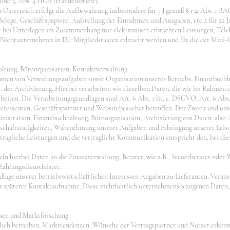
 und 3, Abs. 4 HGB (Handelsbriefe).
 Österreich erfolgt die Aufbewahrung insbesondere für 7 J gemäß § 132 Abs. 1 B
elege, Geschäftspapiere, Aufstellung der Einnahmen und Ausgaben, etc.), für 2
re bei Unterlagen im Zusammenhang mit elektronisch erbrachten Leistungen, Te
n Nichtunternehmer in EU-Mitgliedstaaten erbracht werden und für die der Min
ltung, Büroorganisation, Kontaktverwaltung
men von Verwaltungsaufgaben sowie Organisation unseres Betriebs, Finanzbuchh
.B. der Archivierung. Hierbei verarbeiten wir dieselben Daten, die wir im Rahmen 
beiten. Die Verarbeitungsgrundlagen sind Art. 6 Abs. 1 lit. c. DSGVO, Art. 6 Abs.
eressenten, Geschäftspartner und Websitebesucher betroffen. Der Zweck und unse
inistration, Finanzbuchhaltung, Büroorganisation, Archivierung von Daten, also 
schäftstätigkeiten, Wahrnehmung unserer Aufgaben und Erbringung unserer Leis
tragliche Leistungen und die vertragliche Kommunikation entspricht den, bei die
ln hierbei Daten an die Finanzverwaltung, Berater, wie z.B., Steuerberater oder 
ahlungsdienstleister.
dlage unserer betriebswirtschaftlichen Interessen Angaben zu Lieferanten, Verans
ks späterer Kontaktaufnahme. Diese mehrheitlich unternehmensbezogenen Daten, 
ysen und Marktforschung
lich betreiben, Markttendenzen, Wünsche der Vertragspartner und Nutzer erkenn