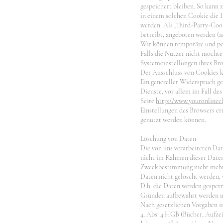
gespeichert bleiben. So kann 
in einem solchen Cookie die 
werden. Als „Third-Party-Coo
betreibt, angeboten werden (a
Wir können temporäre und pe
Falls die Nutzer nicht möchte
Systemeinstellungen ihres Br
Der Ausschluss von Cookies k
Ein genereller Widerspruch ge
Dienste, vor allem im Fall de
Seite
http://www.youronlinec
Einstellungen des Browsers er
genutzt werden können.
Löschung von Daten
Die von uns verarbeiteten Da
nicht im Rahmen dieser Datens
Zweckbestimmung nicht mehr e
Daten nicht gelöscht werden, w
D.h. die Daten werden gesperrt
Gründen aufbewahrt werden 
Nach gesetzlichen Vorgaben in
4, Abs. 4 HGB (Bücher, Aufzei