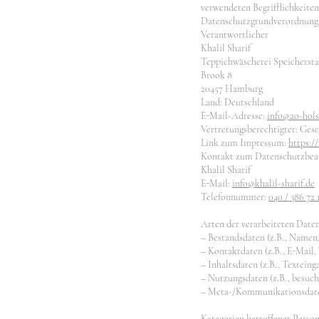
verwendeten Begrifflichkeiten,
Datenschutzgrundverordnun
Verantwortlicher
Khalil Sharif
Teppichwäscherei Speicherst
Brook 8
20457 Hamburg
Land: Deutschland
E-Mail-Adresse:
info@ao-hols
Vertretungsberechtigter: Ges
Link zum Impressum:
https:/
Kontakt zum Datenschutzbeau
Khalil Sharif
E-Mail:
info@khalil-sharif.de
Telefonnummer:
040 / 386 72 
Arten der verarbeiteten Daten
– Bestandsdaten (z.B., Namen,
– Kontaktdaten (z.B., E-Mail
– Inhaltsdaten (z.B., Texteing
– Nutzungsdaten (z.B., besucht
– Meta-/Kommunikationsdaten
Kategorien betroffener Perso