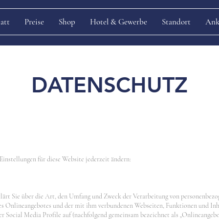
att
Preise
Shop
Hotel & Gewerbe
Standort
Ank
DATENSCHUTZ
instellungen für diese Website jederzeit ändern:
lärt Sie über die Art, den Umfang und Zweck der Verarbeitung von personenbez
res Onlineangebotes und der mit ihm verbundenen Webseiten, Funktionen und Inh
er Social Media Profile auf (nachfolgend gemeinsam bezeichnet als „Onlineangebo