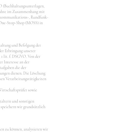
AO (Buchhaltungsunterlagen,
2 Jahre im Zusammenhang mit
lekommunikations-, Rundfunk-
i-One-Stop-Shop (MOSS) in
altung und Befolgung der
der Erbringung unserer
 1 lit. f. DSGVO. Von der
r Interesse an der
Aufgaben die der
tungen dienen. Die Löschung
sen Verarbeitungstätigkeiten
Wirtschaftsprüfer sowie
taltern und sonstigen
speichern wir grundsätzlich
en zu können, analysieren wir