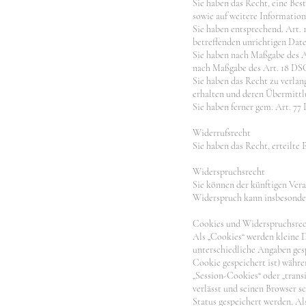
Sie haben das Recht, eine Bes
sowie auf weitere Informatio
Sie haben entsprechend. Art. 
betreffenden unrichtigen Date
Sie haben nach Maßgabe des Ar
nach Maßgabe des Art. 18 DSG
Sie haben das Recht zu verlan
erhalten und deren Übermittl
Sie haben ferner gem. Art. 7
Widerrufsrecht
Sie haben das Recht, erteilte
Widerspruchsrecht
Sie können der künftigen Ver
Widerspruch kann insbesonder
Cookies und Widerspruchsrec
Als „Cookies“ werden kleine 
unterschiedliche Angaben ges
Cookie gespeichert ist) währ
„Session-Cookies“ oder „tran
verlässt und seinen Browser s
Status gespeichert werden. Al