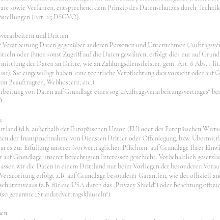
re sowie Verfahren, entsprechend dem Prinzip des Datenschutzes durch Technik
nstellungen (Art. 25 DSGVO).
verarbeitern und Dritten
 Verarbeitung Daten gegenüber anderen Personen und Unternehmen (Auftragsver
itteln oder ihnen sonst Zugriff auf die Daten gewähren, erfolgt dies nur auf Grund
rmittlung der Daten an Dritte, wie an Zahlungsdienstleister, gem. Art. 6 Abs. 1 l
 ist), Sie eingewilligt haben, eine rechtliche Verpflichtung dies vorsieht oder auf
von Beauftragten, Webhostern, etc.).
arbeitung von Daten auf Grundlage eines sog. „Auftragsverarbeitungsvertrages“ bea
O.
r
ittland (d.h. außerhalb der Europäischen Union (EU) oder des Europäischen Wirt
men der Inanspruchnahme von Diensten Dritter oder Offenlegung, bzw. Übermittl
enn es zur Erfüllung unserer (vor)vertraglichen Pflichten, auf Grundlage Ihrer Einw
r auf Grundlage unserer berechtigten Interessen geschieht. Vorbehaltlich gesetzli
 lassen wir die Daten in einem Drittland nur beim Vorliegen der besonderen Voraus
erarbeitung erfolgt z.B. auf Grundlage besonderer Garantien, wie der offiziell an
hutzniveaus (z.B. für die USA durch das „Privacy Shield“) oder Beachtung offizie
 (so genannte „Standardvertragsklauseln“).
nen