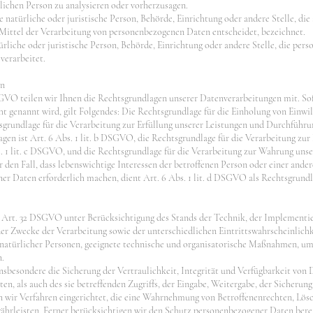
lichen Person zu analysieren oder vorherzusagen.
e natürliche oder juristische Person, Behörde, Einrichtung oder andere Stelle, di
Mittel der Verarbeitung von personenbezogenen Daten entscheidet, bezeichnet.
türliche oder juristische Person, Behörde, Einrichtung oder andere Stelle, die pe
verarbeitet.
en
VO teilen wir Ihnen die Rechtsgrundlagen unserer Datenverarbeitungen mit. Sof
 genannt wird, gilt Folgendes: Die Rechtsgrundlage für die Einholung von Einwillig
grundlage für die Verarbeitung zur Erfüllung unserer Leistungen und Durchführ
en ist Art. 6 Abs. 1 lit. b DSGVO, die Rechtsgrundlage für die Verarbeitung zur 
s. 1 lit. c DSGVO, und die Rechtsgrundlage für die Verarbeitung zur Wahrung unser
r den Fall, dass lebenswichtige Interessen der betroffenen Person oder einer ande
r Daten erforderlich machen, dient Art. 6 Abs. 1 lit. d DSGVO als Rechtsgrundl
 Art. 32 DSGVO unter Berücksichtigung des Stands der Technik, der Implementie
r Zwecke der Verarbeitung sowie der unterschiedlichen Eintrittswahrscheinlichk
n natürlicher Personen, geeignete technische und organisatorische Maßnahmen, u
n.
besondere die Sicherung der Vertraulichkeit, Integrität und Verfügbarkeit von 
n, als auch des sie betreffenden Zugriffs, der Eingabe, Weitergabe, der Sicherung
 wir Verfahren eingerichtet, die eine Wahrnehmung von Betroffenenrechten, Lö
hrleisten. Ferner berücksichtigen wir den Schutz personenbezogener Daten berei