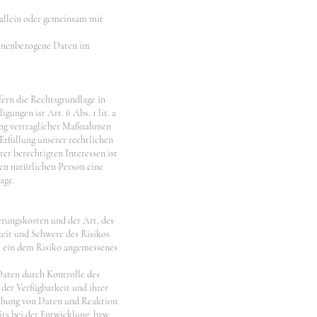
e allein oder gemeinsam mit
rsonenbezogene Daten im
ern die Rechtsgrundlage in
ungen ist Art. 6 Abs. 1 lit. a
ung vertraglicher Maßnahmen
Erfüllung unserer rechtlichen
er berechtigten Interessen ist
ren natürlichen Person eine
age.
rungskosten und der Art, des
eit und Schwere des Risikos
m ein dem Risiko angemessenes
Daten durch Kontrolle des
 der Verfügbarkeit und ihrer
schung von Daten und Reaktion
ts bei der Entwicklung, bzw.